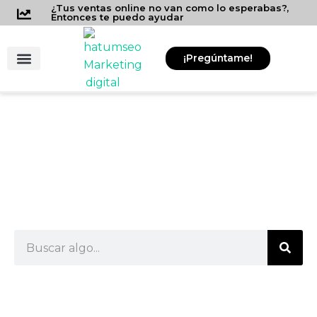
Ir
¿Tus ventas online no van como lo esperabas?,
Entonces te puedo ayudar
al
contenido
¡Pregúntame!
Consultor SEO
Contratar SEO
Herramientas para Negocios
Qué es HEADLESS
ECOMMERCE | ¿Tiendas
Online sin Cabeza?
Buscar