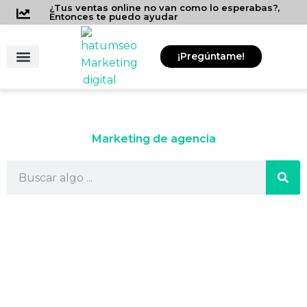
Ir
¿Tus ventas online no van como lo esperabas?,
Entonces te puedo ayudar
al
contenido
¡Pregúntame!
Consultor SEO
Contratar SEO
Herramientas para Negocios
Marketing de agencia
Buscar