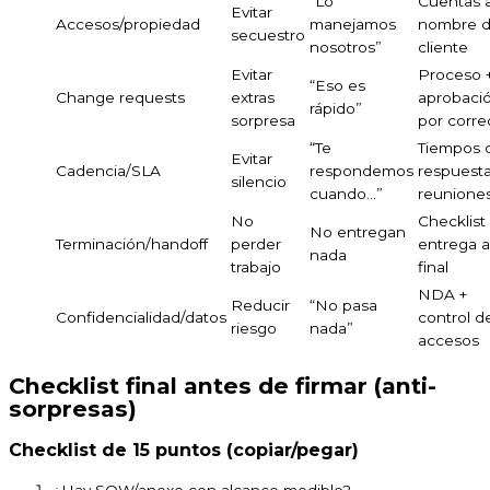
“Lo
Cuentas 
Evitar
Accesos/propiedad
manejamos
nombre d
secuestro
nosotros”
cliente
Evitar
Proceso 
“Eso es
Change requests
extras
aprobaci
rápido”
sorpresa
por corre
“Te
Tiempos 
Evitar
Cadencia/SLA
respondemos
respuesta
silencio
cuando…”
reunione
No
Checklist
No entregan
Terminación/handoff
perder
entrega a
nada
trabajo
final
NDA +
Reducir
“No pasa
Confidencialidad/datos
control d
riesgo
nada”
accesos
Checklist final antes de firmar (anti-
sorpresas)
Checklist de 15 puntos (copiar/pegar)