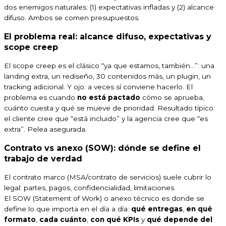
dos enemigos naturales: (1) expectativas infladas y (2) alcance
difuso. Ambos se comen presupuestos.
El problema real: alcance difuso, expectativas y
scope creep
El scope creep es el clásico “ya que estamos, también…”: una
landing extra, un rediseño, 30 contenidos más, un plugin, un
tracking adicional. Y ojo: a veces sí conviene hacerlo. El
problema es cuando
no está pactado
cómo se aprueba,
cuánto cuesta y qué se mueve de prioridad. Resultado típico:
el cliente cree que “está incluido” y la agencia cree que “es
extra”. Pelea asegurada.
Contrato vs anexo (SOW): dónde se define el
trabajo de verdad
El contrato marco (MSA/contrato de servicios) suele cubrir lo
legal: partes, pagos, confidencialidad, limitaciones.
El SOW (Statement of Work) o anexo técnico es donde se
define lo que importa en el día a día:
qué entregas
,
en qué
formato
,
cada cuánto
,
con qué KPIs
y
qué depende del