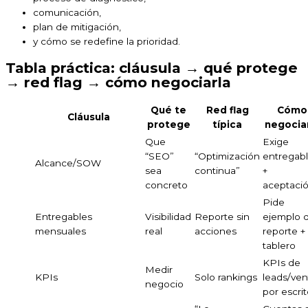
comunicación,
plan de mitigación,
y cómo se redefine la prioridad.
Tabla práctica: cláusula → qué protege
→ red flag → cómo negociarla
Qué te
Red flag
Cómo
Cláusula
protege
típica
negocia
Que
Exige
“SEO”
“Optimización
entregab
Alcance/SOW
sea
continua”
+
concreto
aceptaci
Pide
Entregables
Visibilidad
Reporte sin
ejemplo 
mensuales
real
acciones
reporte +
tablero
KPIs de
Medir
KPIs
Solo rankings
leads/ven
negocio
por escri