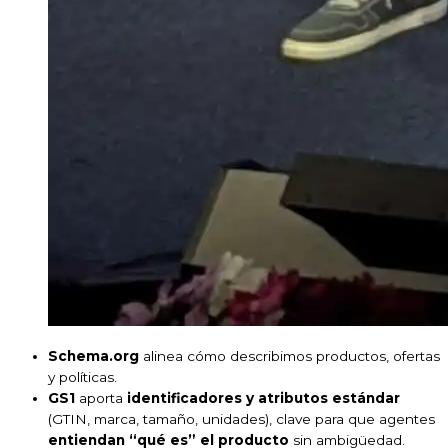
Schema.org
alinea cómo describimos productos, ofertas
y políticas.
GS1
aporta
identificadores y atributos estándar
(GTIN, marca, tamaño, unidades), clave para que agentes
entiendan “qué es” el producto
sin ambigüedad.