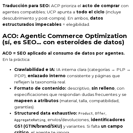
Traducción para SEO:
ACP prioriza el
acto de comprar
con
agentes compatibles; UCP apunta a
todo el ciclo
(incluye
descubrimiento y post-compra). En ambos,
datos
estructurados impecables
= elegibilidad.
ACO: Agentic Commerce Optimization
(sí, es SEO… con esteroides de datos)
ACO = SEO aplicado al consumo de datos por agentes.
En la práctica:
Crawlabilidad e IA:
IA interna clara (categorías → PLP →
PDP),
enlazado interno
consistente y páginas que
reflejen la taxonomía real.
Formato de contenido:
descriptivo,
sin relleno
, con
especificaciones que respondan dudas frecuentes y se
mapeen a atributos
(material, talla, compatibilidad,
garantías).
Structured data exhaustivo:
,
,
Product
Offer
, envíos/devoluciones,
identificadores
AggregateRating
GS1 (GTIN/brand/SKU)
y variantes. Si falta
un campo
crítico
, el agente te ignora.