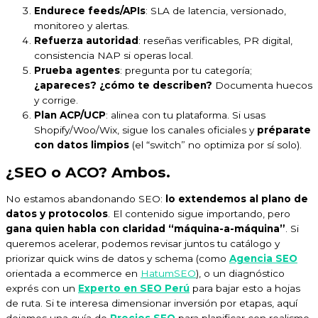
Endurece feeds/APIs
: SLA de latencia, versionado,
monitoreo y alertas.
Refuerza autoridad
: reseñas verificables, PR digital,
consistencia NAP si operas local.
Prueba agentes
: pregunta por tu categoría;
¿apareces? ¿cómo te describen?
Documenta huecos
y corrige.
Plan ACP/UCP
: alinea con tu plataforma. Si usas
Shopify/Woo/Wix, sigue los canales oficiales y
préparate
con datos limpios
(el “switch” no optimiza por sí solo).
¿SEO o ACO? Ambos.
No estamos abandonando SEO:
lo extendemos al plano de
datos y protocolos
. El contenido sigue importando, pero
gana quien habla con claridad “máquina-a-máquina”
. Si
queremos acelerar, podemos revisar juntos tu catálogo y
priorizar quick wins de datos y schema (como
Agencia SEO
orientada a ecommerce en
HatumSEO
), o un diagnóstico
exprés con un
Experto en SEO Perú
para bajar esto a hojas
de ruta. Si te interesa dimensionar inversión por etapas, aquí