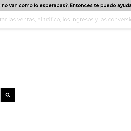
e no van como lo esperabas?, Entonces te puedo ayud
r las ventas, el tráfico, los ingresos y las convers
a Luis Narciso, para em
osicionar y vender mejo