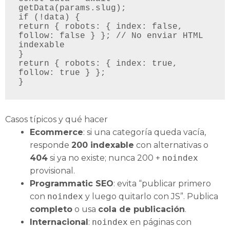
getData(params.slug);

if (!data) {

return { robots: { index: false, 
follow: false } }; // No enviar HTML 
indexable

}

return { robots: { index: true, 
follow: true } };

}
Casos típicos y qué hacer
Ecommerce
: si una categoría queda vacía,
responde
200 indexable
con alternativas o
404
si ya no existe; nunca 200 +
noindex
provisional.
Programmatic SEO
: evita “publicar primero
con
noindex
y luego quitarlo con JS”. Publica
completo
o usa
cola de publicación
.
Internacional
:
noindex
en páginas con