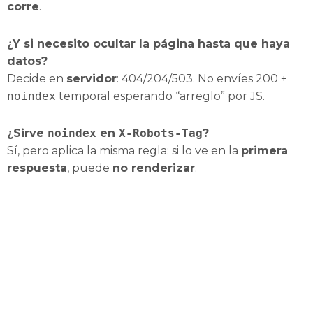
corre
.
¿Y si necesito ocultar la página hasta que haya
datos?
Decide en
servidor
: 404/204/503. No envíes 200 +
noindex
temporal esperando “arreglo” por JS.
¿Sirve
noindex
en
X‑Robots‑Tag
?
Sí, pero aplica la misma regla: si lo ve en la
primera
respuesta
, puede
no renderizar
.