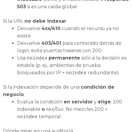
503
si es una caída global.
Si la URL
no debe indexar
Devuelve
4xx/410
cuando el recurso ya no
existe.
Devuelve
403/401
para contenido detrás de
login; evita puertas traseras con 200.
Usa
noindex
permanente
solo si la decisión es
estable (p. ej., ambientes de prueba
bloqueados por IP +
noindex
redundante).
Si la indexación depende de una
condición de
negocio
Evalúa la condición
en servidor
y
elige
: 200
indexable
o
4xx/5xx. No mezcles 200 +
noindex
temporal.
Dónde mirar en una auditoría