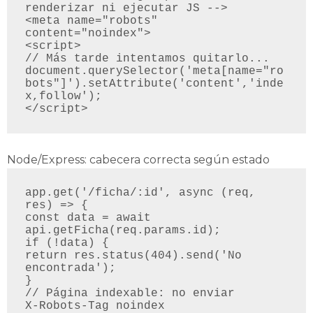
renderizar ni ejecutar JS -->

<meta name="robots" 
content="noindex">

<script>

// Más tarde intentamos quitarlo...

document.querySelector('meta[name="ro
bots"]').setAttribute('content','inde
x,follow');

Node/Express: cabecera correcta según estado
app.get('/ficha/:id', async (req, 
res) => {

const data = await 
api.getFicha(req.params.id);

if (!data) {

return res.status(404).send('No 
encontrada');

}

// Página indexable: no enviar 
X‑Robots‑Tag noindex
