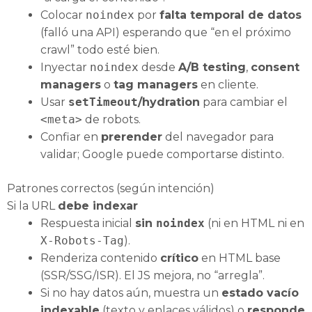
Colocar
noindex
por
falta temporal de datos
(falló una API) esperando que “en el próximo
crawl” todo esté bien.
Inyectar
noindex
desde
A/B testing
,
consent
managers
o
tag managers
en cliente.
Usar
setTimeout
/hydration
para cambiar el
<meta>
de robots.
Confiar en
prerender
del navegador para
validar; Google puede comportarse distinto.
Patrones correctos (según intención)
Si la URL
debe indexar
Respuesta inicial
sin
noindex
(ni en HTML ni en
X‑Robots‑Tag
).
Renderiza contenido
crítico
en HTML base
(SSR/SSG/ISR). El JS mejora, no “arregla”.
Si no hay datos aún, muestra un
estado vacío
indexable
(texto y enlaces válidos) o
responde