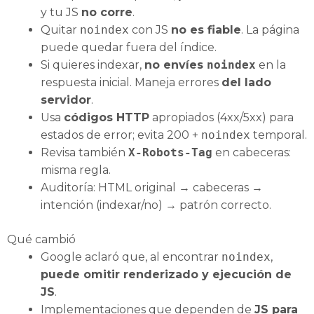
y tu JS
no corre
.
Quitar
noindex
con JS
no es fiable
. La página
puede quedar fuera del índice.
Si quieres indexar,
no envíes
noindex
en la
respuesta inicial. Maneja errores
del lado
servidor
.
Usa
códigos HTTP
apropiados (4xx/5xx) para
estados de error; evita 200 +
noindex
temporal.
Revisa también
X‑Robots‑Tag
en cabeceras:
misma regla.
Auditoría: HTML original → cabeceras →
intención (indexar/no) → patrón correcto.
Qué cambió
Google aclaró que, al encontrar
noindex
,
puede omitir renderizado y ejecución de
JS
.
Implementaciones que dependen de
JS para