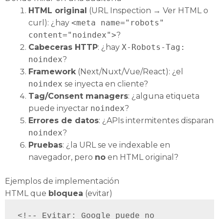
HTML original
(URL Inspection → Ver HTML o
curl): ¿hay
<meta name="robots"
content="noindex">
?
Cabeceras HTTP
: ¿hay
X‑Robots‑Tag:
noindex
?
Framework
(Next/Nuxt/Vue/React): ¿el
noindex
se inyecta en cliente?
Tag/Consent managers
: ¿alguna etiqueta
puede inyectar
noindex
?
Errores de datos
: ¿APIs intermitentes disparan
noindex
?
Pruebas
: ¿la URL se ve indexable en
navegador, pero
no
en HTML original?
Ejemplos de implementación
HTML que
bloquea
(evitar)
<!-- Evitar: Google puede no 