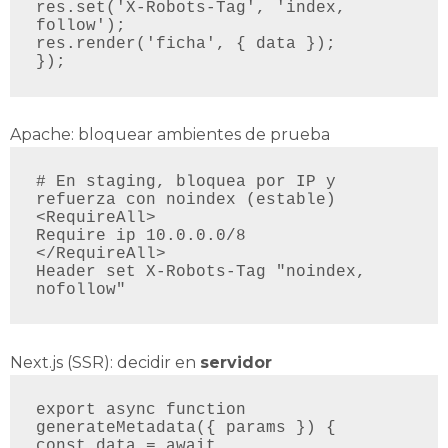
res.set('X-Robots-Tag', 'index, 
follow');

res.render('ficha', { data });

});
Apache: bloquear ambientes de prueba
# En staging, bloquea por IP y 
refuerza con noindex (estable)

<RequireAll>

Require ip 10.0.0.0/8

</RequireAll>

Header set X-Robots-Tag "noindex, 
nofollow"
Next.js (SSR): decidir en
servidor
export async function 
generateMetadata({ params }) {

const data = await 