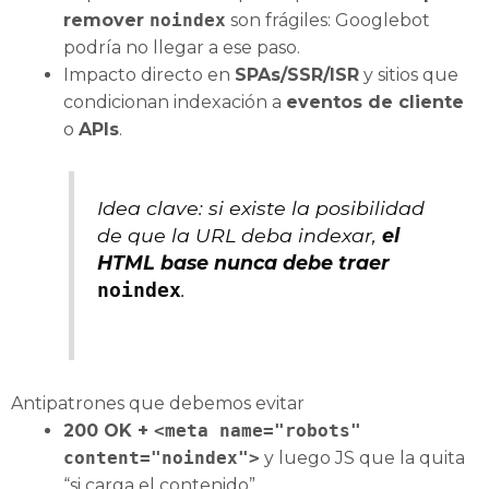
remover
noindex
son frágiles: Googlebot
podría no llegar a ese paso.
Impacto directo en
SPAs/SSR/ISR
y sitios que
condicionan indexación a
eventos de cliente
o
APIs
.
Idea clave: si existe la posibilidad
de que la URL deba indexar,
el
HTML base nunca debe traer
.
noindex
Antipatrones que debemos evitar
200 OK +
<meta name="robots"
content="noindex">
y luego JS que la quita
“si carga el contenido”.