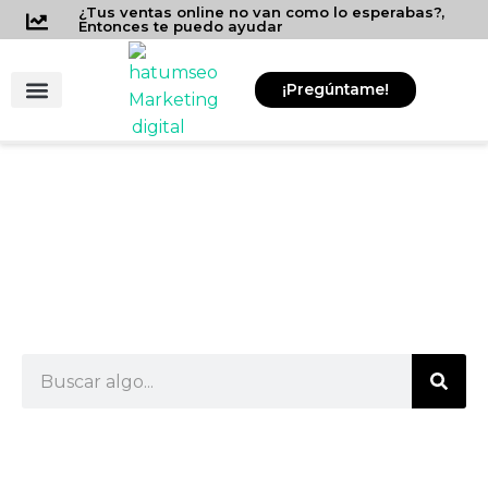
Ir
¿Tus ventas online no van como lo esperabas?,
Entonces te puedo ayudar
al
contenido
¡Pregúntame!
Consultor SEO
Contratar SEO
Herramientas para Negocios
Noindex Bloquea la
Ejecución de JavaScript en
Google
Buscar