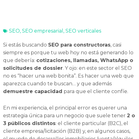
SEO
,
SEO empresarial
,
SEO verticales
Si estás buscando
SEO para constructoras
, casi
siempre es porque tu web hoy no está generando lo
que debería:
cotizaciones, llamadas, WhatsApp o
solicitudes de dossier
. Y ojo: en este sector el SEO
no es “hacer una web bonita”. Es hacer una web que
aparezca cuando te buscan… y que además
demuestre capacidad
para que el cliente confíe.
En mi experiencia, el principal error es querer una
estrategia única para un negocio que suele tener
2 o
3 públicos distintos
: el cliente particular (B2C), el
cliente empresa/licitación (B2B) y, en algunos casos,
el mundo de desarrollos inmobiliarios (venta/alquiler